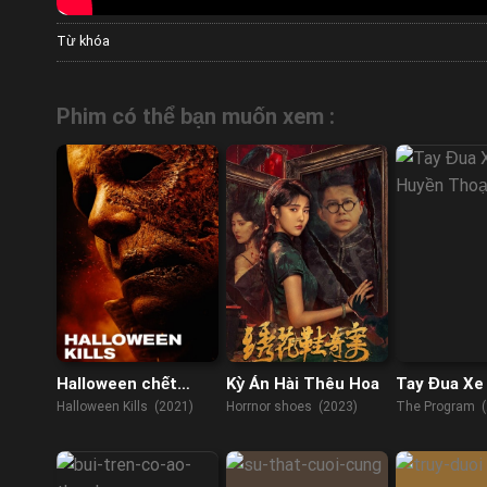
Từ khóa
Phim có thể bạn muốn xem :
Halloween chết
Kỳ Án Hài Thêu Hoa
Tay Đua Xe
chóc
Huyền Thoạ
Halloween Kills (2021)
Horrnor shoes (2023)
The Program (