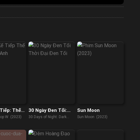
Tiếp: Thế
30 Ngày Đen Tối:
Sun Moon
 Anh
Thời Đại Đen Tối
top W (2023)
30 Days of Night: Dark
Sun Moon (2023)
Days (2010)