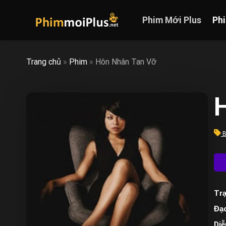
Skip
to
Phim Mới Plus
Ph
content
Trang chủ
»
Phim
»
Hôn Nhân Tan Vỡ
B
Trạ
Đạo
Diễ