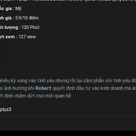
c gia :
Mỹ
h giá :
5.9/10 điểm
i lượng :
120 Phút
ợt xem :
127 view
hiều kỳ vọng vào tình yêu nhưng rồi lại căm phẫn với tình yêu 
 bị ảnh hưởng khi
Robert
quyết định đầu tư vào kinh doanh mà anh 
yết định chấm dứt mọi mối quan hệ
plus3