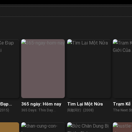
 Đạp
365 ngày: Hôm nay
Tìm Lại Một Nửa
Trạm Kế 
i
Giới Của
2015)
365 Days: This Day
與敵同行 (2008)
The Next S
(2022)