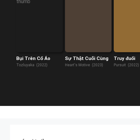
Bụi Trên Cổ Áo
Sự Thật Cuối Cùng
Truy đuổi
Tozluyaka (2022)
Heart's Motive (2023)
Pursuit (2022)