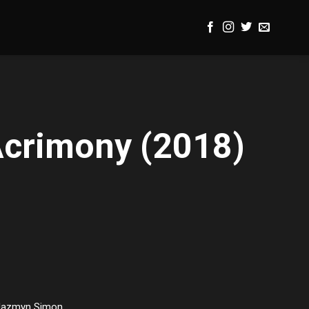
Acrimony (2018)
t, Jazmyn Simon