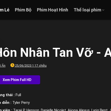
im Lẻ
Phim Bộ
Phim Hoạt Hình
Thể loại phim
Hôn Nhân Tan Vỡ - 
í Ẩn
25/06/2023 1:17 chiều
ng thái :
Full
 diễn :
Tyler Perry
n viên :
Taraji P. Henson, Danielle Nicolet, Ajiona Alexus, Lyriq Ben