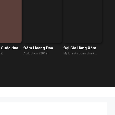
 Cuộc đua
Đêm Hoàng Đạo
Đại Gia Hàng Xóm
22)
Abduction (2019)
My Life As Loan Shark
(2019)