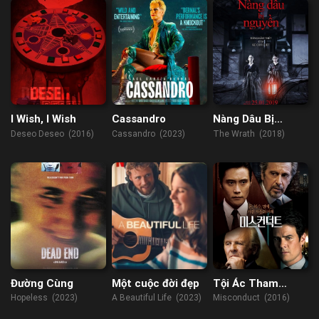
I Wish, I Wish
Cassandro
Nàng Dâu Bị
Nguyền Rủa
Deseo Deseo (2016)
Cassandro (2023)
The Wrath (2018)
Đường Cùng
Một cuộc đời đẹp
Tội Ác Tham
Nhũng
Hopeless (2023)
A Beautiful Life (2023)
Misconduct (2016)