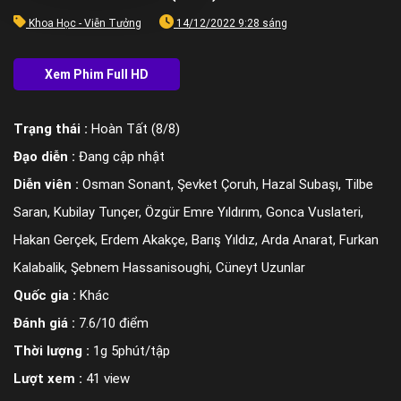
Khoa Học - Viễn Tưởng
14/12/2022 9:28 sáng
Trạng thái :
Hoàn Tất (8/8)
Đạo diễn :
Đang cập nhật
Diễn viên :
Osman Sonant, Şevket Çoruh, Hazal Subaşı, Tilbe
Saran, Kubilay Tunçer, Özgür Emre Yıldırım, Gonca Vuslateri,
Hakan Gerçek, Erdem Akakçe, Barış Yıldız, Arda Anarat, Furkan
Kalabalik, Şebnem Hassanisoughi, Cüneyt Uzunlar
Quốc gia :
Khác
Đánh giá :
7.6/10 điểm
Thời lượng :
1g 5phút/tập
Lượt xem :
41 view