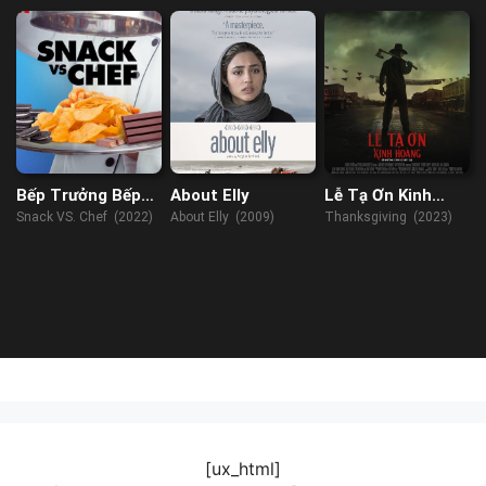
Bếp Trưởng Bếp
About Elly
Lễ Tạ Ơn Kinh
Ăn Vặt
Hoàng
Snack VS. Chef (2022)
About Elly (2009)
Thanksgiving (2023)