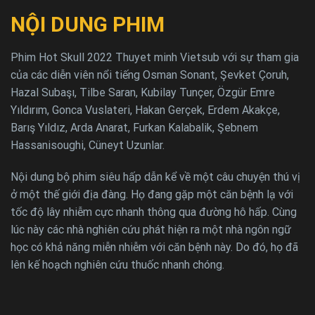
NỘI DUNG PHIM
Phim Hot Skull 2022 Thuyet minh Vietsub với sự tham gia
của các diễn viên nổi tiếng Osman Sonant, Şevket Çoruh,
Hazal Subaşı, Tilbe Saran, Kubilay Tunçer, Özgür Emre
Yıldırım, Gonca Vuslateri, Hakan Gerçek, Erdem Akakçe,
Barış Yıldız, Arda Anarat, Furkan Kalabalik, Şebnem
Hassanisoughi, Cüneyt Uzunlar.
Nội dung bộ phim siêu hấp dẫn kể về một câu chuyện thú vị
ở một thế giới địa đàng. Họ đang gặp một căn bệnh lạ với
tốc độ lây nhiễm cực nhanh thông qua đường hô hấp. Cùng
lúc này các nhà nghiên cứu phát hiện ra một nhà ngôn ngữ
học có khả năng miễn nhiễm với căn bệnh này. Do đó, họ đã
lên kế hoạch nghiên cứu thuốc nhanh chóng.