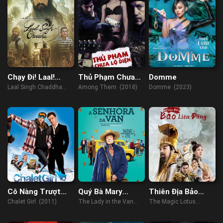
Chạy Đi! Laal!
Thủ Phạm Chưa
Domme
Chạy!
Lộ Diện
Laal Singh Chaddha
Among Them (2018)
Domme (2023)
(2022)
Cô Nàng Trượt
Quý Bà Mary
Thiên Địa Bảo
Ván
Shepherd
Liên Đăng
Chalet Girl (2011)
The Lady in the Van
The Magic Lotus
(2015)
Lantern (2021)