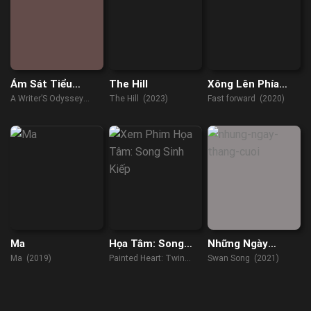
Ám Sát Tiểu
The Hill
Xông Lên Phía
Thuyết Gia
Trước
A Writer’S Odyssey
The Hill (2023)
Fast forward (2020)
(2021)
Ma
Họa Tâm: Song
Những Ngày
Sinh Kiếp
Tháng Cuối
Ma (2019)
Painted Heart: Twin
Swan Song (2021)
Tribulations (2023)