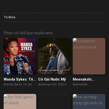
Từ khóa
Phim có thể bạn muốn xem :
Wanda Sykes: Tôi
Cô Gái Nước Mỹ
Meenakshi
Là Người Mua Vui
Sundareshwar
Wanda Sykes: I'm an
American Girl (2021)
Meenakshi
Entertainer (2023)
Sundareshwar (2021)