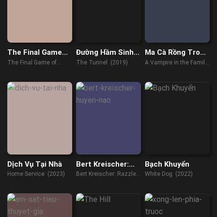
The Final Game
Đường Hầm Sinh
Ma Cà Rồng Trong
Of Death
Tử
Gia Đình Ta
The Final Game of
The Tunnel (2019)
A Vampire in the Family
Death (2023)
(2023)
Dịch Vụ Tại Nhà
Bert Kreischer:
Bạch Khuyển
Huyên Náo
Home Service (2023)
Bert Kreischer: Razzle
White Dog (2022)
Dazzle (2023)