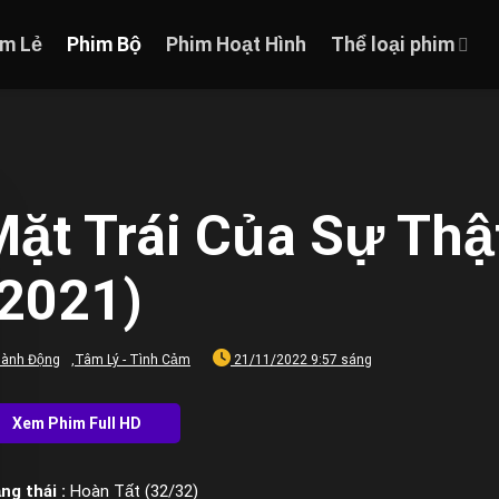
im Lẻ
Phim Bộ
Phim Hoạt Hình
Thể loại phim
ặt Trái Của Sự Thậ
(2021)
ành Động
,
Tâm Lý - Tình Cảm
21/11/2022 9:57 sáng
ng thái :
Hoàn Tất (32/32)