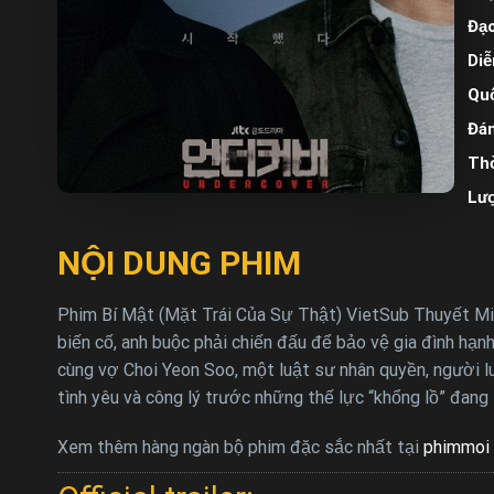
Đạo
Diễ
Quố
Đán
Thờ
Lư
NỘI DUNG PHIM
Phim Bí Mật (Mặt Trái Của Sự Thật) VietSub Thuyết Minh
biến cố, anh buộc phải chiến đấu để bảo vệ gia đình hạn
cùng vợ Choi Yeon Soo, một luật sư nhân quyền, người l
tình yêu và công lý trước những thế lực “khổng lồ” đang
Xem thêm hàng ngàn bộ phim đặc sắc nhất tại
phimmoi 