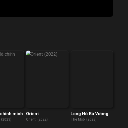
 chính mình
Orient
Long Hổ Bá Vương
 (2023)
Orient (2022)
The Mob (2023)