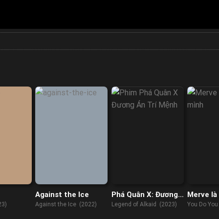
Against the Ice
Phá Quân X: Đương
Merve là
Án Trí Mệnh
23)
Against the Ice (2022)
Legend of Alkaid (2023)
You Do You