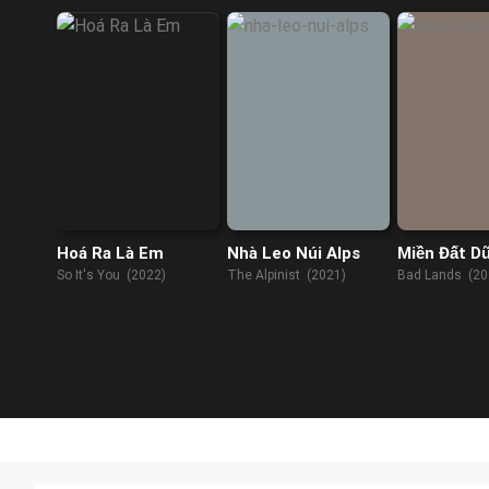
Hoá Ra Là Em
Nhà Leo Núi Alps
Miền Đất D
So It's You (2022)
The Alpinist (2021)
Bad Lands (20