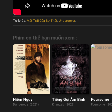
Từ khóa:
Mặt Trái Của Sự Thật
,
Undercover
.
Phim có thể bạn muốn xem :
Hiểm Nguy
Tiếng Gọi Âm Binh
Foursome
Dangerous (2021)
Khanzab (2023)
Foursome (20