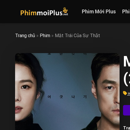
Skip
to
Phim Mới Plus
Ph
content
Trang chủ
»
Phim
»
Mặt Trái Của Sự Thật
M
H
Trạ