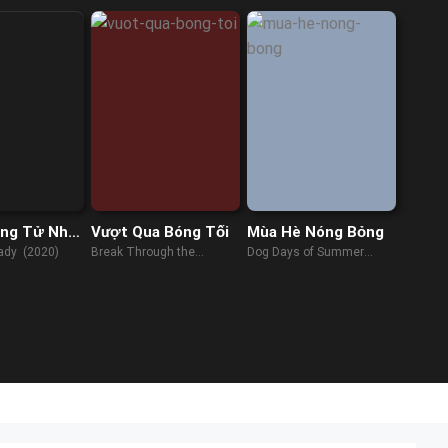
ơng Tử Nhà
Vượt Qua Bóng Tối
Mùa Hè Nóng Bỏng
uân
Lady (2020)
Break Through the
Dog Days of Summer
Darkness (2021)
(2023)