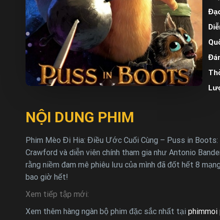
Đạo
Diễ
Quố
Đán
Thờ
Lư
NỘI DUNG PHIM
Phim Mèo Đi Hia: Điều Ước Cuối Cùng – Puss in Boots: 
Crawford và diễn viên chính tham gia như Antonio Bande
rằng niềm đam mê phiêu lưu của mình đã đốt hết 8 mạng 
bao giờ hết!
Xem tiếp tập mới:
Xem thêm hàng ngàn bộ phim đặc sắc nhất tại
phimmoi 