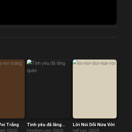
Voi Trắng
Tình yêu đã lãng
Lời Nói Dối Nửa Vời
quên
hant (2022)
Forgotten Love (2023)
Half Lies (2023)