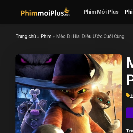
Skip
to
Phim Mới Plus
Ph
content
Trang chủ
»
Phim
»
Mèo Đi Hia: Điều Ước Cuối Cùng
P
H
Trạ