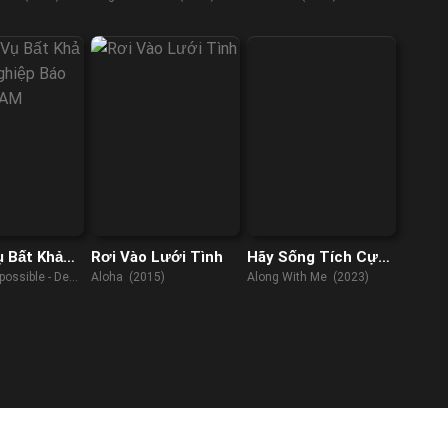
 Bất Khả
Rơi Vào Lưới Tình
Hãy Sống Tích Cực
Nghiệp Báo
Lên
possible - Dead
Aloha (2015)
Along With Me (2023)
CAM
 Part OneRAW