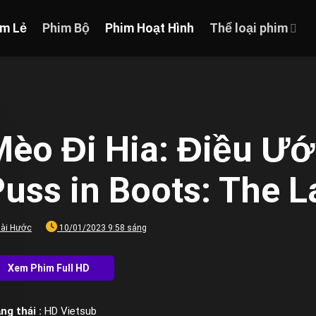
im Lẻ
Phim Bộ
Phim Hoạt Hình
Thể loại phim
Mèo Đi Hia: Điều Ướ
uss in Boots: The L
ài Hước
10/01/2023 9:58 sáng
ng thái :
HD Vietsub