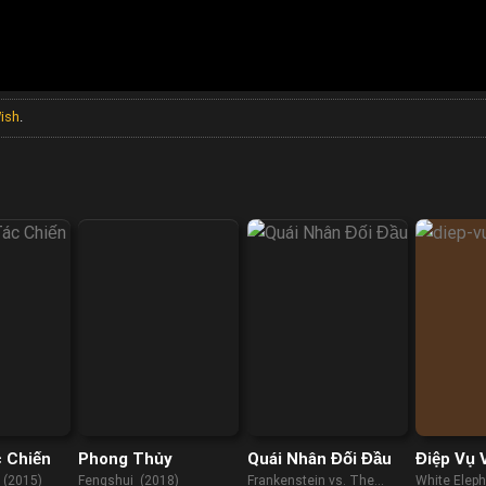
Wish
.
c Chiến
Phong Thủy
Quái Nhân Đối Đầu
Điệp Vụ 
 (2015)
Fengshui (2018)
Frankenstein vs. The
White Elep