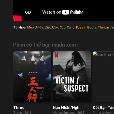
Từ khóa:
Mèo Đi Hia: Điều Ước Cuối Cùng
,
Puss in Boots: The Last 
Phim có thể bạn muốn xem :
Three
Nạn Nhân/Nghi
Đôi Bạn Tá
Phạm
Three (2016)
Victim/Suspect (2023)
Arthur & Merlin