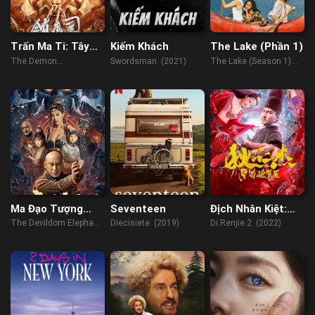
Trấn Ma Ti: Tây
Kiếm Khách
The Lake (Phần 1)
Vực Dị Thú
The Demon
Swordsman (2021)
The Lake (Season 1)
Suppressors: West
(2022)
Barbarian Beast (2021)
Ma Đạo Tượng
Seventeen
Địch Nhân Kiệt:
Nhân
Quỷ Đoạt Hồn
The Devildom Elephant
Diecisiete (2019)
Di Renjie 2 (2022)
Man (2023)