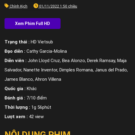
Chính Kịch
01/11/2022 1:50 chiều
Trạng thái :
HD Vietsub
Đạo diễn :
Cathy Garcia-Molina
Diễn viên :
John Lloyd Cruz, Bea Alonzo, Derek Ramsay, Maja
Salvador, Nanette Inventor, Dimples Romana, Janus del Prado,
James Blanco, Ahron Villena
Quốc gia :
Khác
Đánh giá :
7/10 điểm
Thời lượng :
1g 56phút
Lượt xem :
42 view
NỘI DUNG PHIM