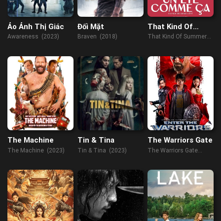
Ảo Ảnh Thị Giác
Đối Mặt
That Kind Of
Summer
Awareness (2023)
Braven (2018)
That Kind Of Summer
(2022)
The Machine
Tin & Tina
The Warriors Gate
The Machine (2023)
Tin & Tina (2023)
The Warriors Gate
(2016)