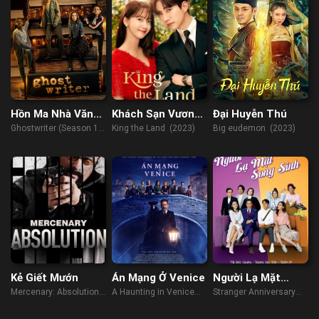
Hồn Ma Nhà Văn
Khách Sạn Vương
Đại Huyễn Thú
(Phần 1)
Giả
Ghostwriter (Season 1)
King the Land (2023)
Big eudemon (2023)
(2019)
Kẻ Giết Mướn
Án Mạng Ở Venice
Người Lạ Mặt
Song Sinh
Mercenary: Absolution
A Haunting in Venice
Stranger Anniversary
(2015)
(2023)
(2022)