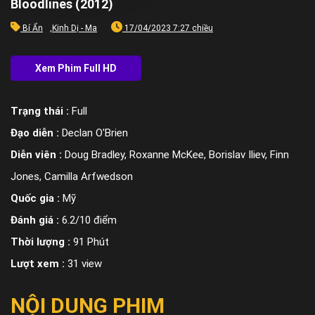
Bloodlines (2012)
Bí Ẩn
,
Kinh Dị - Ma
17/04/2023 7:27 chiều
Trạng thái :
Full
Đạo diễn :
Declan O'Brien
Diễn viên :
Doug Bradley, Roxanne McKee, Borislav Iliev, Finn
Jones, Camilla Arfwedson
Quốc gia :
Mỹ
Đánh giá :
6.2/10 điểm
Thời lượng :
91 Phút
Lượt xem :
31 view
NỘI DUNG PHIM