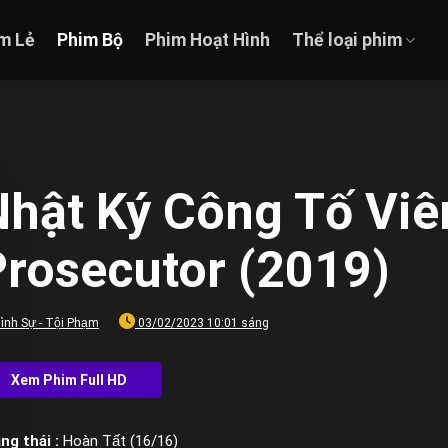
m Lẻ
Phim Bộ
Phim Hoạt Hình
Thể loại phim
hật Ký Công Tố Viên
Prosecutor (2019)
ình Sự - Tội Phạm
03/02/2023 10:01 sáng
ng thái :
Hoàn Tất (16/16)