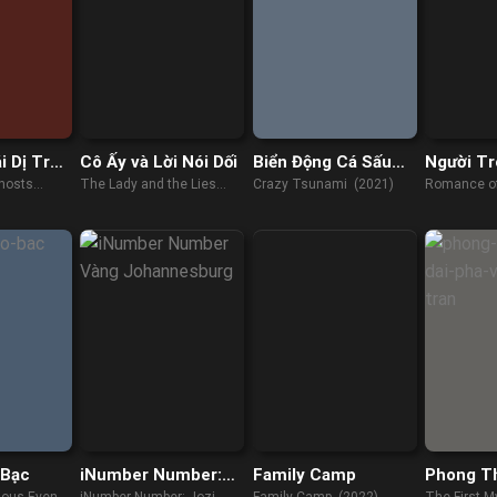
i Dị Trấn
Cô Ấy và Lời Nói Dối
Biển Động Cá Sấu
Người T
Điên
Xuân Kh
hosts
The Lady and the Lies
Crazy Tsunami (2021)
Romance of
(2023)
(2023)
 Bạc
iNumber Number:
Family Camp
Phong T
Vàng Johannesburg
Đại Phá 