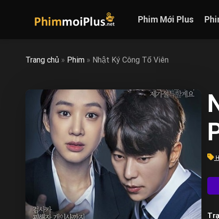
Skip
to
Phim Mới Plus
Phi
content
Trang chủ
»
Phim
»
Nhật Ký Công Tố Viên
N
H
Trạ