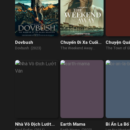
Dovbush
Chuyến Đi Xa Cuối
Chuyện Quá
Tuần
Âm Dương
Dovbush (2023)
The Weekend Away
The Town of G
(2021)
(2022)
Nhà Vô Địch Lướt
Earth Mama
Bí Ẩn La Bố
Ván