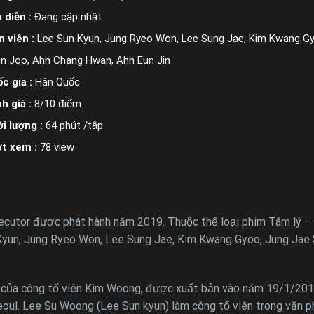
 diễn :
Đang cập nhật
n viên :
Lee Sun Kyun, Jung Ryeo Won, Lee Sung Jae, Kim Kwang G
n Joo, Ahn Chang Hwan, Ahn Eun Jin
c gia :
Hàn Quốc
h giá :
8/10 điểm
i lượng :
64 phút /tập
ợt xem :
78 view
secutor được phát hành năm 2019. Thuộc thể loại phim Tâm lý –
 Kyun, Jung Ryeo Won, Lee Sung Jae, Kim Kwang Gyoo, Jung Ja
n của công tố viên Kim Woong, được xuất bản vào năm 19/1/201
oul. Lee Su Woong (Lee Sun kyun) làm công tố viên trong văn p