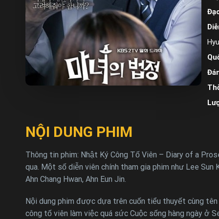
Đạo
Diễ
Hyu
Quố
Đán
Thờ
Lư
NỘI DUNG PHIM
Thông tin phim: Nhật Ký Công Tố Viên – Diary of a Pro
qua. Một số diễn viên chính tham gia phim như Lee Sun
Ahn Chang Hwan, Ahn Eun Jin.
Nội dung phim được dựa trên cuốn tiểu thuyết cùng tê
công tố viên làm việc quá sức Cuộc sống hàng ngày ở Se