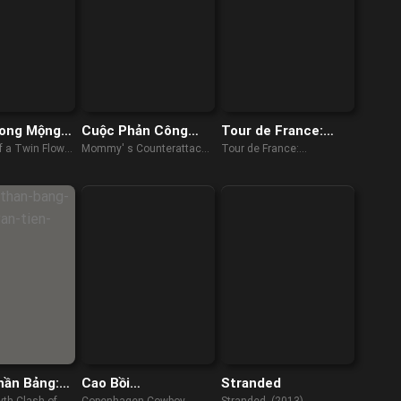
rong Mộng
Cuộc Phản Công
Tour de France:
uê
Của Mẹ
Trên từng dặm
 a Twin Flower
Mommy' s Counterattack
Tour de France:
đường
(2023)
Unchained (2023)
hần Bảng:
Cao Bồi
Stranded
Vạn Tiên
Copenhagen