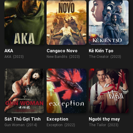
AKA
Cangaco Novo
Kẻ Kiến Tạo
AKA (2023)
New Bandits (2023)
The Creator (2023)
Sát Thủ Gợi Tình
Exception
Người thợ may
Gun Woman (2014)
Exception (2022)
The Tailor (2023)