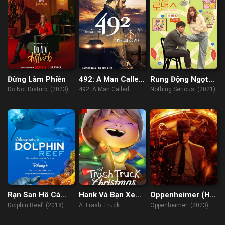
Đừng Làm Phiền
492: A Man Called
Rung Động Ngọt
Death
Ngào
Do Not Disturb (2023)
492: A Man Called
Nothing Serious (2021)
Death (2017)
Rạn San Hô Cá
Hank Và Bạn Xe
Oppenheimer (HD
Heo
Tải Chở Rác:
CAM)
Dolphin Reef (2018)
A Trash Truck
Oppenheimer (2023)
Giáng Sinh
Christmas (2020)