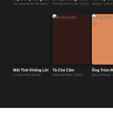
Nhi
Yêu
Tống Từ
The Journey to The West:
The Secret of Love (2021)
Song Ci (2022
Demon's Child (2021)
Mối Tình Không Lời
Tà Chú Cấm
Ông Trùm 
A Love of No Words
Home for Rent (2023)
Men of Plastic
(2021)