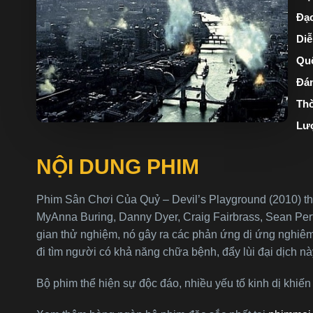
Đạo
Diễ
Quố
Đán
Thờ
Lư
NỘI DUNG PHIM
Phim Sân Chơi Của Quỷ – Devil’s Playground (2010) thu
MyAnna Buring, Danny Dyer, Craig Fairbrass, Sean Pert
gian thử nghiệm, nó gây ra các phản ứng dị ứng nghiêm t
đi tìm người có khả năng chữa bệnh, đẩy lùi đại dịch n
Bộ phim thể hiện sự độc đáo, nhiều yếu tố kinh dị khiế