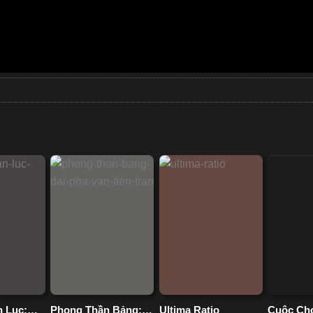
n Lục:
Phong Thần Bảng:
Ultima Ratio
Cuộc Ch