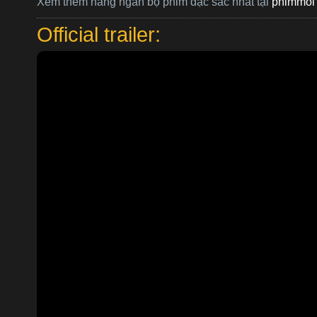
Xem thêm hàng ngàn bộ phim đặc sắc nhất tại
phimmoi 
Official trailer: