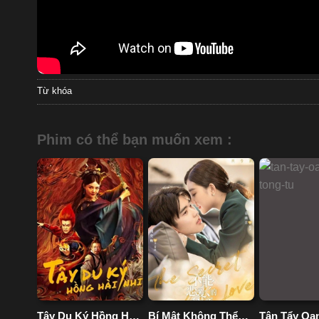
Từ khóa
Phim có thể bạn muốn xem :
Tây Du Ký Hồng Hài
Bí Mật Không Thể
Tân Tẩy Oa