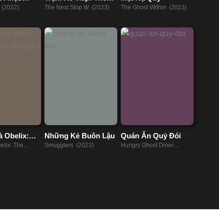
Giới Của Anh
 (2022)
The Next Stop W (2023)
The Ghost Within (2023)
à Obelix:
Những Kẻ Buôn Lậu
Quán Ăn Quỷ Đói
uốc Trung
elix: The
Smugglers (2023)
Hungry Ghost Diner
gdom (2023)
(2023)