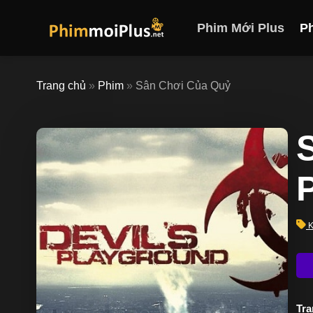
Skip
to
Phim Mới Plus
P
content
Trang chủ
»
Phim
»
Sân Chơi Của Quỷ
K
Trạ