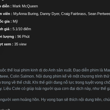
 diễn :
Mark McQueen
n viên :
MyAnna Buring, Danny Dyer, Craig Fairbrass, Sean Pertwee
c gia :
Mỹ
h giá :
5.1/10 điểm
i lượng :
96 Phút
ợt xem :
35 view
ộc thể loại phim kinh dị do Anh sản xuất. Đạo diễn phim là M
wee, Colin Salmon. Nội dung phim kể về một chương trình thử 
rọng về thể chất. Khi thế giới đang nỗ lực trong tuyệt vọng chốn
ày. Liệu Cole có giúp loài người qua cơn đại dịch này, như thể
n người xem hoảng hồn. Hy vọng bạn sẽ thích nội dung trên, ch