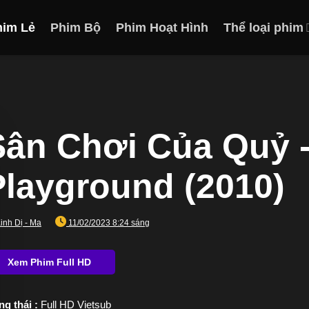
him Lẻ
Phim Bộ
Phim Hoạt Hình
Thể loại phim
Sân Chơi Của Quỷ -
Playground (2010)
inh Dị - Ma
11/02/2023 8:24 sáng
ng thái :
Full HD Vietsub