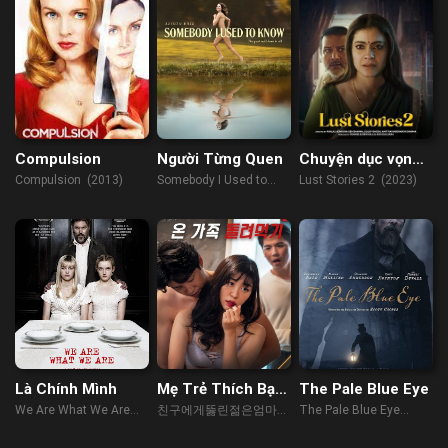
Compulsion
Người Từng Quen
Chuyện dục vọng
2
Compulsion (2013)
Somebody I Used to
Lust Stories 2 (2023)
Know (2023)
Là Chính Mình
Mẹ Trẻ Thích Bạn
The Pale Blue Eye
Của Con Trai
We Are What We Are
친구에게뚫린젊은엄마
The Pale Blue Eye
(2013)
(2023)
(2022)