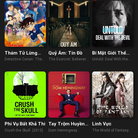
Thám Tử Lừng
Quỷ Ám: Tín Đồ
Bí Mật Giới Thể
Danh Conan: Nàng
Thao: Giao Kèo
Detective Conan: The
The Exorcist: Believer
Untold: Deal With the
Dâu Halloween
Với Quỷ
Bride of Halloween
(2023)
Devil (2021)
(2022)
Phi Vụ Bất Khả Thi
Tay Trộm Huyền
Linh Vực
Thoại
Crush the Skull (2015)
Dom Hemingway
The World of Fantasy
(2013)
(2021)