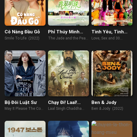
Cô Nàng Đầu Gỗ
Phỉ Thúy Minh
Tình Yêu, Tình
Châu
Dục Và Tuổi 30
Smile To Life (2022)
The Jade and the Pearl
Love, Sex and 30
(2010)
Candles (2023)
Bộ Đôi Luật Sư
Chạy Đi! Laal!
Ben & Jody
Chạy!
May It Please The Court
Laal Singh Chaddha
Ben & Jody (2022)
(2022)
(2022)