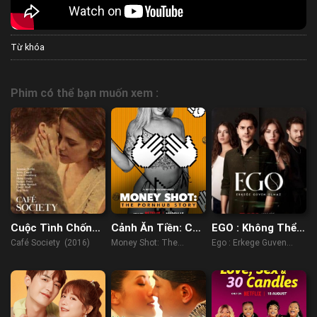
Từ khóa
Phim có thể bạn muốn xem :
Cuộc Tình Chốn
Cảnh Ăn Tiền: Câu
EGO : Không Thể
Phồn Hoa
Chuyện Về
Tin Tưởng Đàn
Café Society (2016)
Money Shot: The
Ego : Erkege Guven
Pornhub
Ông
Pornhub Story (2023)
Olmaz (2023)