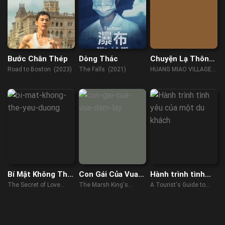
Bước Chân Thép
Dòng Thác
Chuyện Lạ Thôn
Hoàng Miếu
Road to Boston (2023)
The Falls (2021)
HUANG MIAO VILLAGE'S
TALES OF MYSTERY
(2023)
Bí Mật Không Thể
Con Gái Của Vua
Hành trình tình
Yêu
Đầm Lầy
yêu của một du
The Secret of Love
The Marsh King's
A Tourist's Guide to
khách
(2021)
Daughter (2023)
Love (2023)