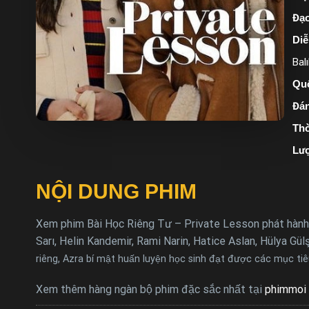
Đạo
Diễ
Bal
Quố
Đán
Thờ
Lượ
NỘI DUNG PHIM
Xem phim Bài Học Riêng Tư – Private Lesson phát hành 
Sarı, Helin Kandemir, Rami Narin, Hatice Aslan, Hülya Gül
riêng, Azra bí mật huấn luyện học sinh đạt được các mục tiêu 
Xem thêm hàng ngàn bộ phim đặc sắc nhất tại
phimmoi 