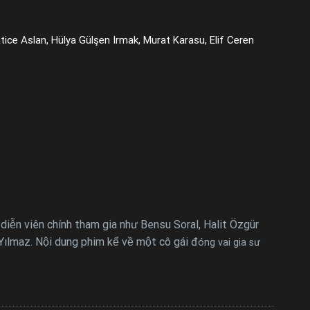
atice Aslan, Hülya Gülşen Irmak, Murat Karasu, Elif Ceren
ễn viên chính tham gia như Bensu Soral, Halit Özgür
l Yılmaz. Nội dung phim kể về một cô gái đ
óng vai gia sư