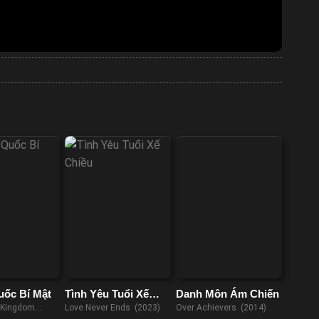
ốc Bí Mật
Tình Yêu Tuổi Xế
Danh Môn Ám Chiến
Chiều
 Kingdom
Love Never Ends (2023)
Over Achievers (2014)