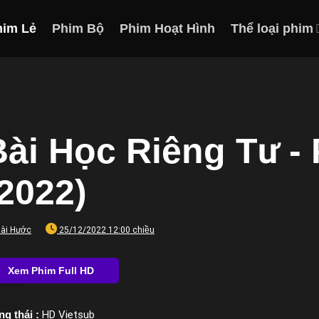
him Lẻ
Phim Bộ
Phim Hoạt Hình
Thể loại phim
Bài Học Riêng Tư - 
(2022)
ài Hước
25/12/2022 12:00 chiều
ng thái :
HD Vietsub