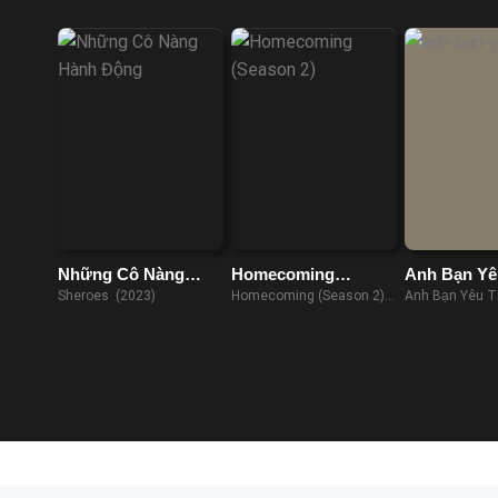
(2023)
Những Cô Nàng
Homecoming
Anh Bạn Yê
Hành Động
(Season 2)
Sheroes (2023)
Homecoming (Season 2)
Anh Bạn Yêu T
(2020)