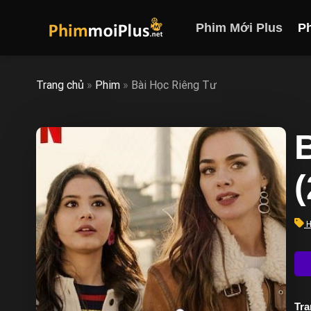
Skip
to
Phim Mới Plus
P
content
Trang chủ
»
Phim
»
Bài Học Riêng Tư
H
Trạ