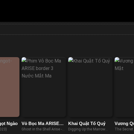
gọt Ngào
Vỏ Bọc Ma ARISE
Khai Quật Tổ Quỷ
Vương Qu
border: 3 Nước Mắt
023)
Ghost in the Shell Arise -
Digging Up the Marrow
The Secret