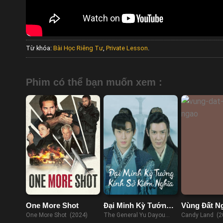
Từ khóa:
Bài Học Riêng Tư
,
Private Lesson
.
Phim có thể bạn muốn xem :
One More Shot
Đại Minh Kỳ Tướng:
Vùng Đất N
Kinh Sở Kiếm Nghĩa
One More Shot (2024)
The General Yu Dayou
Candy Land (2