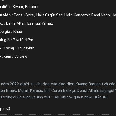
 diễn :
Kıvanç Baruönü
n viên :
Bensu Soral, Halit Özgür Sarı, Helin Kandemir, Rami Narin, H
ıkçı, Deniz Altan, Esengül Yılmaz
c gia :
Khác
h giá :
7.6/10 điểm
i lượng :
1g 29phút
t xem :
76 view
năm 2022 dưới sự chỉ đạo của đạo diễn Kıvanç Baruönü và các di
şen Irmak, Murat Karasu, Elif Ceren Balıkçı, Deniz Altan, Esengü
trong cuộc sống và tình yêu – sau khi trải qua ít nhiều trắc trở.
plus3