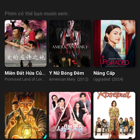
Phim có thể bạn muốn xem :
Miền Đất Hứa Của
Y Nữ Bóng Đêm
Nâng Cấp
Tình Yêu
Promised Land of Love
American Mary (2012)
Upgraded (2024)
(2019)