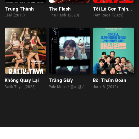
Trung Thành
The Flash
Tôi Là Cơn Thịnh
Nộ
Leal (2018)
The Flash (2023)
I Am Rage (2023)
Không Quay Lại
Trăng Giấy
Bồi Thẩm Đoàn
Balik Taya (2023)
Pale Moon / 종이달 /
Juror 8 (2019)
Paper Moon (2023)