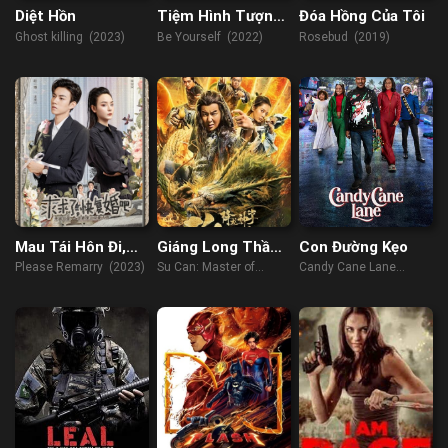
Diệt Hồn
Tiệm Hình Tượng
Đóa Hồng Của Tôi
Take-away
Ghost killing (2023)
Be Yourself (2022)
Rosebud (2019)
Mau Tái Hôn Đi,
Giáng Long Thần
Con Đường Kẹo
Xin Em Đó
Chưởng Tô Khất
Please Remarry (2023)
Su Can: Master of
Candy Cane Lane
Nhi
Dragon-strike Palms
(2023)
(2018)