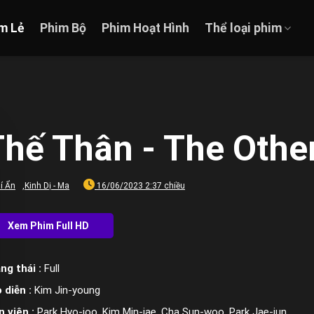
m Lẻ
Phim Bộ
Phim Hoạt Hình
Thể loại phim
hế Thân - The Other
í Ẩn
,
Kinh Dị - Ma
16/06/2023 2:37 chiều
ng thái :
Full
 diễn :
Kim Jin-young
n viên :
Park Hyo-joo, Kim Min-jae, Cha Sun-woo, Park Jae-jun