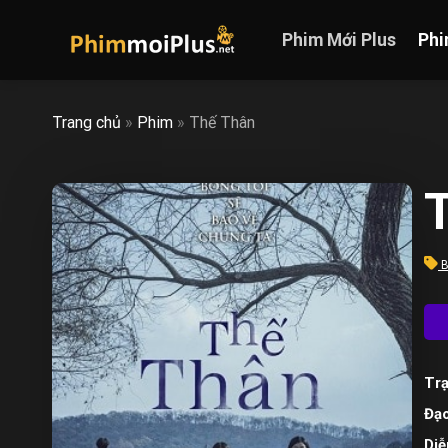
Skip
to
Phim Mới Plus
Phi
content
Trang chủ
»
Phim
»
Thế Thân
T
B
Trạ
Đạo
Diễ