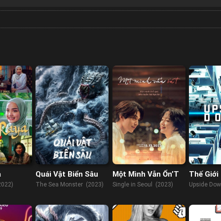
a
Quái Vật Biển Sâu
Một Mình Vẫn Ổn’T
Thế Giới
2022)
The Sea Monster (2023)
Single in Seoul (2023)
Upside Dow