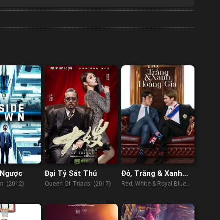
 Ngược
Đại Tỷ Sát Thủ
Đỏ, Trắng & Xanh
Hoàng Gia
n (2012)
Queen Of Triads (2017)
Red, White & Royal Blue
(2023)