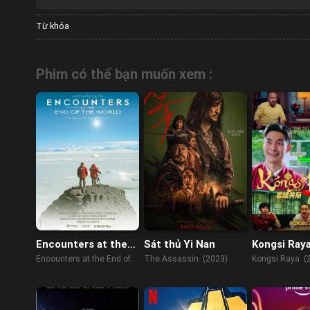
Từ khóa
Phim có thể bạn muốn xem :
Encounters at the
Sát thủ Yi Nan
Kongsi Ray
End of the World
Encounters at the End of
The Assassin (2023)
Kongsi Raya (
the World (2007)