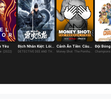
h Yêu
Địch Nhân Kiệt: Lôi
Cảnh Ăn Tiền: Câu
Đội Bóng
Hỏa Huyền Long
Chuyện Về Pornhub
Biệt
e (2022)
DETECTIVE DEE AND THE
Money Shot: The Pornhub
Champions
DRAGON OF FIRE (2023)
Story (2023)