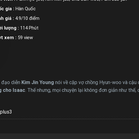
c gia :
Hàn Quốc
h giá :
4.9/10 điểm
i lượng :
114 Phút
ợt xem :
59 view
 đạo diễn
Kim Jin Young
nói về cặp vợ chồng Hyun-woo và cậu co
g cho Isaac
. Thế nhưng, mọi chuyện lại không đơn giản như thế, 
plus3