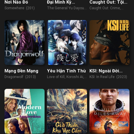
Nơi Nào Đó
Đại Minh Kỳ
Caught Out: Tội
Tướng: Kinh Sở
Ác, Tham Nhũng,
Somewhere (201)
The General Yu Dayou
Caught Out: Crime,
Kiếm Nghĩa
Cricket
(2023)
Corruption, Cricket
(2023)
Mạng Đền Mạng
Yêu Hận Tình Thù
KSI: Ngoài Đời
Thực
Dragonwolf (2013)
Love of Kill, Koroshi Ai,
KSI: In Real Life (2023)
Cặp Đôi Sát Thủ (2022)