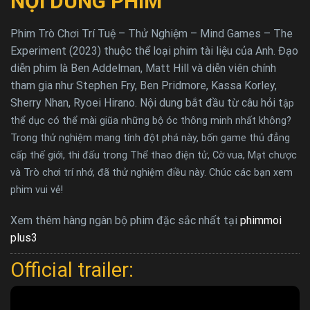
NỘI DUNG PHIM
Phim Trò Chơi Trí Tuệ – Thử Nghiệm – Mind Games – The
Experiment (2023) thuộc thể loại phim tài liệu của Anh. Đạo
diễn phim là Ben Addelman, Matt Hill và diễn viên chính
tham gia như Stephen Fry, Ben Pridmore, Kassa Korley,
Sherry Nhan, Ryoei Hirano. Nội dung bắt đầu từ câu hỏi t
ập
thể dục có thể mài giũa những bộ óc thông minh nhất không?
Trong thử nghiệm mang tính đột phá này, bốn game thủ đẳng
cấp thế giới, thi đấu trong Thể thao điện tử, Cờ vua, Mạt chược
và Trò chơi trí nhớ, đã thử nghiệm điều này. Chúc các bạn xem
phim vui vẻ!
Xem thêm hàng ngàn bộ phim đặc sắc nhất tại
phimmoi
plus3
Official trailer: