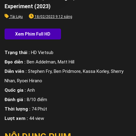
Experiment (2023)
Tài Liệu
18/02/2023 9:12 sáng
Trạng thái :
HD Vietsub
Đạo diễn :
Ben Addelman, Matt Hill
Diễn viên :
Stephen Fry, Ben Pridmore, Kassa Korley, Sherry
Nhan, Ryoei Hirano
Quốc gia :
Anh
Đánh giá :
8/10 điểm
Thời lượng :
74 Phút
Lượt xem :
44 view