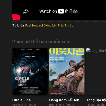
Từ khóa:
Fast forward
,
Xông Lên Phía Trước
.
Phim có thể bạn muốn xem :
Circle Line
Hàng Xóm Kế Bên
Tàng Địa Kỳ
Circle Line (2022)
Best Friend (2021)
Tibetan Raider