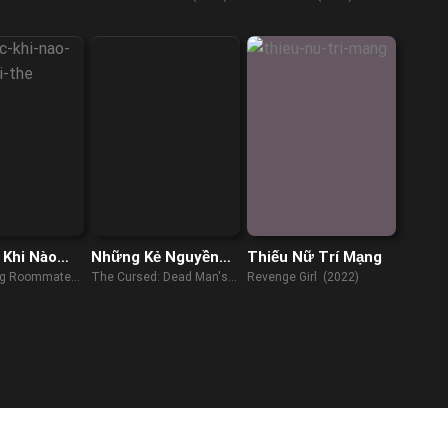
mbie &
bie & Fitch
 Khi Nào
Những Kẻ Nguyền
Thiếu Nữ Trí Mạng
i Thế?
Rủa
ng Roommate
The Cursed: Dead Man's
Revenge Girl (2022)
Prey (2021)