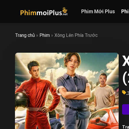
Skip
to
Phim Mới Plus
Ph
content
Trang chủ
»
Phim
»
Xông Lên Phía Trước
X
T
Trạ