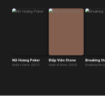
Nữ Hoàng Poker
Điệp Viên Stone
Breaking th
Molly's Game (2017)
Heart of Stone (2023)
Breaking the Gi