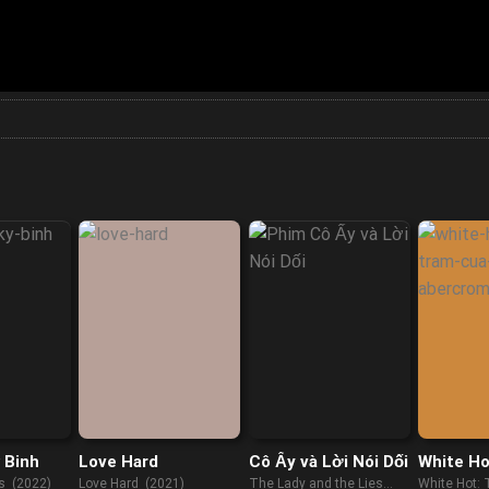
 Binh
Love Hard
Cô Ấy và Lời Nói Dối
White Ho
trầm củ
s (2022)
Love Hard (2021)
The Lady and the Lies
White Hot: 