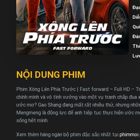
Đạo
Diễ
Quố
Đán
Thờ
Lư
NỘI DUNG PHIM
Phim Xông Lên Phía Trước | Fast forward – Full HD – Tr
chính mình và vô tình vướng vào một vụ tranh chấp đua x
ước mơ? Gao Shang đang mất rất nhiều thứ, nhưng những
Mengmeng là động lực để anh tiếp tục thực hiện ước mơ 
sống hết mình.
Xem thêm hàng ngàn bộ phim đặc sắc nhất tại
phimmoi 