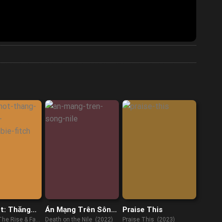
t: Thăng
Án Mạng Trên Sông
Praise This
a
Nile
The Rise & Fall
Death on the Nile (2022)
Praise This (2023)