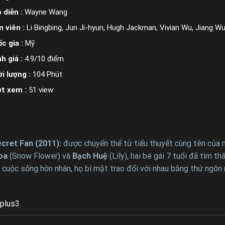
 diễn :
Wayne Wang
n viên :
Li Bingbing, Jun Ji-hyun, Hugh Jackman, Vivian Wu, Jiang W
c gia :
Mỹ
h giá :
4.9/10 điểm
i lượng :
104 Phút
ợt xem :
51 view
cret Fan (2011):
được chuyển thể từ tiểu thuyết cùng tên của n
oa
(Snow Flower) và
Bạch Huệ
(Lily), hai bé gái 7 tuổi đã tìm t
bởi cuộc sống hôn nhân, họ bí mật trao đổi với nhau bằng thứ ngô
plus3