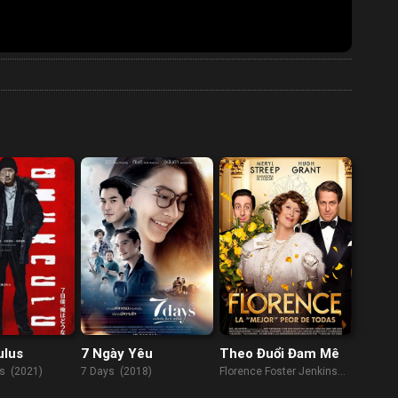
lus
7 Ngày Yêu
Theo Đuổi Đam Mê
s (2021)
7 Days (2018)
Florence Foster Jenkins
(2016)