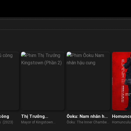
công
Thị Trưởng
Ōoku: Nam nhân hậu
Homuncu
Kingstown (Phần 2)
cung
s (2023)
Mayor of Kingstown
Ōoku: The Inner Chambers
Homunculu
(Season 2) (2023)
(2023)