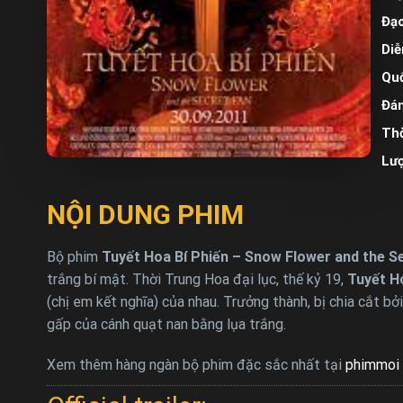
Đạo
Diễ
Quố
Đán
Thờ
Lư
NỘI DUNG PHIM
Bộ phim
Tuyết Hoa Bí Phiến – Snow Flower and the Se
trắng bí mật. Thời Trung Hoa đại lục, thế kỷ 19,
Tuyết H
(chị em kết nghĩa) của nhau. Trưởng thành, bị chia cắt 
gấp của cánh quạt nan bằng lụa trắng.
Xem thêm hàng ngàn bộ phim đặc sắc nhất tại
phimmoi 