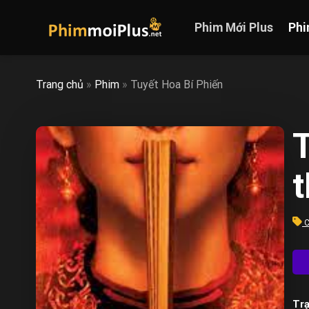
Skip
to
Phim Mới Plus
Phi
content
Trang chủ
»
Phim
»
Tuyết Hoa Bí Phiến
T
t
C
Trạ