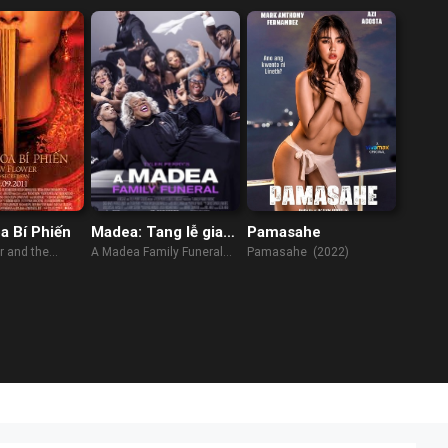
a Bí Phiến
Madea: Tang lễ gia
Pamasahe
đình
r and the
A Madea Family Funeral
Pamasahe (2022)
 (2011)
(2019)