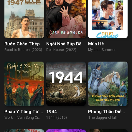
Bước Chân Thép
Ngôi Nhà Búp Bê
Mùa Hè
Road to Boston (2023)
Doll House (2022)
My Last Summer
(2019)
Pháp Y Tống Từ 2:
1944
Phong Thần Diễn
Tứ Tông Tội
Nghĩa: Trảm Tiên
Work in Vain Song Ci
1944 (2015)
The dagger of kill
Phi Đao
(2021)
celestial being (2023)