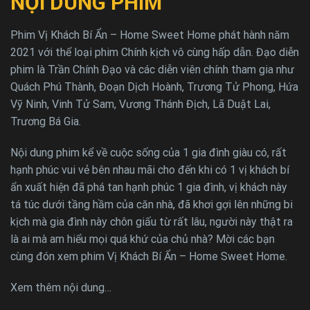
NỘI DUNG PHIM
Phim Vị Khách Bí Ẩn – Home Sweet Home phát hành năm
2021 với thể loại phim Chính kịch vô cùng hấp dẫn. Đạo diễn
phim là Trần Chính Đạo và các diễn viên chính tham gia như
Quách Phú Thành, Đoạn Dịch Hoành, Trương Tử Phong, Hứa
Vỹ Ninh, Vinh Tử Sam, Vương Thánh Địch, Lã Duật Lai,
Trương Bá Gia.
Nội dung phim kể về cuộc sống của 1 gia đình giàu có, rất
hạnh phúc vui vẻ bên nhau mãi cho đến khi có 1 vị khách bí
ẩn xuất hiện đã phá tan hạnh phúc 1 gia đình, vị khách này
tá túc dưới tầng hầm của căn nhà, đã khơi gợi lên những bi
kịch mà gia đình này chôn giấu từ rất lâu, người này thật ra
là ai mà am hiểu mọi quá khứ của chủ nhà? Mời các bạn
cùng đón xem phim Vị Khách Bí Ẩn – Home Sweet Home.
Xem thêm nội dung…