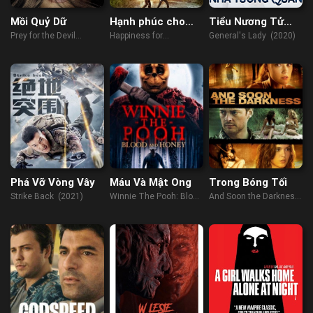
Mồi Quỷ Dữ
Hạnh phúc cho
Tiểu Nương Tử
người mới bắt đầu
Nhà Tướng Quân
Prey for the Devil
Happiness for
General's Lady (2020)
(2022)
Beginners (2023)
Phá Vỡ Vòng Vây
Máu Và Mật Ong
Trong Bóng Tối
Strike Back (2021)
Winnie The Pooh: Blood
And Soon the Darkness
And Honey (2023)
(2010)