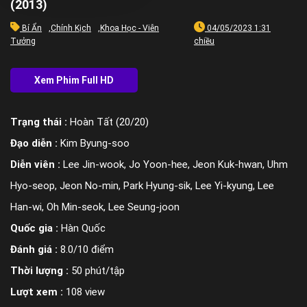
(2013)
Bí Ẩn
,
Chính Kịch
,
Khoa Học - Viễn
04/05/2023 1:31
Tưởng
chiều
Trạng thái :
Hoàn Tất (20/20)
Đạo diễn :
Kim Byung-soo
Diễn viên :
Lee Jin-wook, Jo Yoon-hee, Jeon Kuk-hwan, Uhm
Hyo-seop, Jeon No-min, Park Hyung-sik, Lee Yi-kyung, Lee
Han-wi, Oh Min-seok, Lee Seung-joon
Quốc gia :
Hàn Quốc
Đánh giá :
8.0/10 điểm
Thời lượng :
50 phút/tập
Lượt xem :
108 view