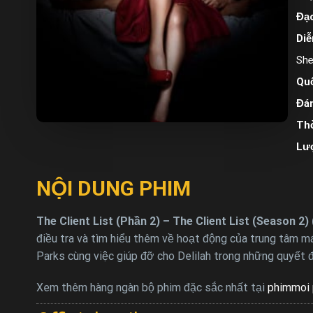
Đạo
Diễ
She
Quố
Đán
Thờ
Lư
NỘI DUNG PHIM
The Client List (Phần 2) – The Client List (Season 2) 
điều tra và tìm hiểu thêm về hoạt động của trung tâm má
Parks cùng việc giúp đỡ cho Delilah trong những quyết đ
Xem thêm hàng ngàn bộ phim đặc sắc nhất tại
phimmoi 