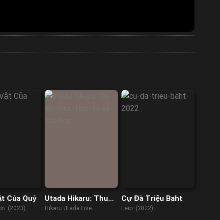
ật Của Quỷ
Utada Hikaru: Thu
Cự Đà Triệu Baht
âm trực tiếp từ Air
on (2023)
Hikaru Utada Live
Leio (2022)
Studios
Sessions from AIR Studios