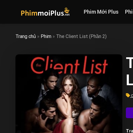
Skip
to
Phim Mới Plus
Ph
content
Trang chủ
»
Phim
»
The Client List (Phần 2)
T
L
C
Trạ