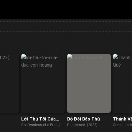
Lời Thú Tội Của
Bộ Đôi Báo Thủ
Thánh V
Đứa Con Hoang
Confessions of a Prodigal
Ransomed (2023)
Consecrati
Son (2015)