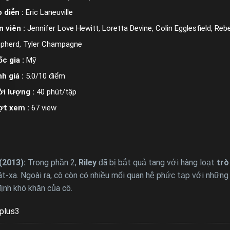
 diễn :
Eric Laneuville
n viên :
Jennifer Love Hewitt, Loretta Devine, Colin Egglesfield, Rebec
pherd, Tyler Champagne
c gia :
Mỹ
h giá :
5.0/10 điểm
i lượng :
40 phút/tập
ợt xem :
67 view
(2013):
Trong phần 2,
Riley
đã bị bắt quả tang với hàng loạt
trò
t-xa. Ngoài ra, cô còn có nhiều mối quan hệ phức tạp với những
ịnh khó khăn của cô.
plus3