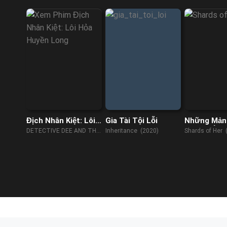
Địch Nhân Kiệt: Lôi
Gia Tài Tội Lỗi
Những Mản
Hỏa Huyền Long
Của Ký Ức 
DETECTIVE DEE AND THE
Inheritance (2020)
Shards of Her 
DRAGON OF FIRE (2023)