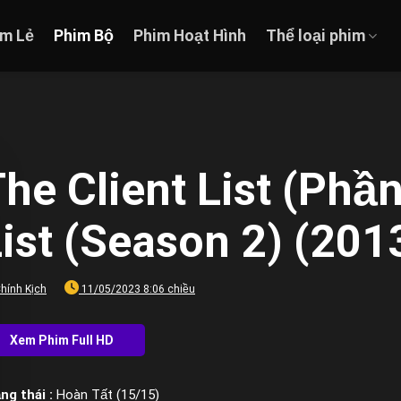
im Lẻ
Phim Bộ
Phim Hoạt Hình
Thể loại phim
he Client List (Phần
ist (Season 2) (201
hính Kịch
11/05/2023 8:06 chiều
ng thái :
Hoàn Tất (15/15)