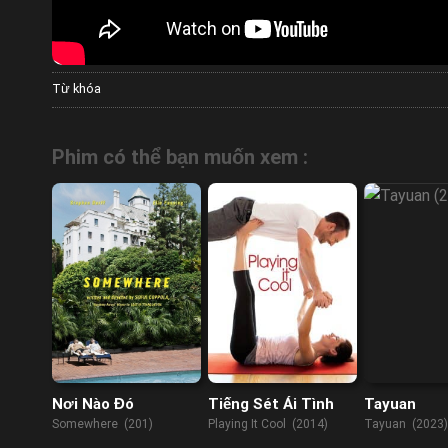
Từ khóa
Phim có thể bạn muốn xem :
Nơi Nào Đó
Tiếng Sét Ái Tình
Tayuan
Somewhere (201)
Playing It Cool (2014)
Tayuan (2023)