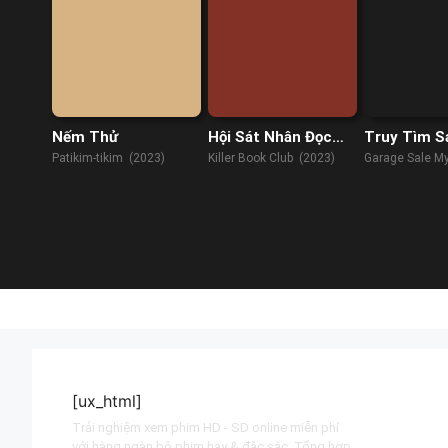
Nếm Thử
Hội Sát Nhân Đọc
Truy Tìm S
Sách
1
Patikim-tikim (2023)
Killer Book Club (2023)
Garage Sale My
(2013)