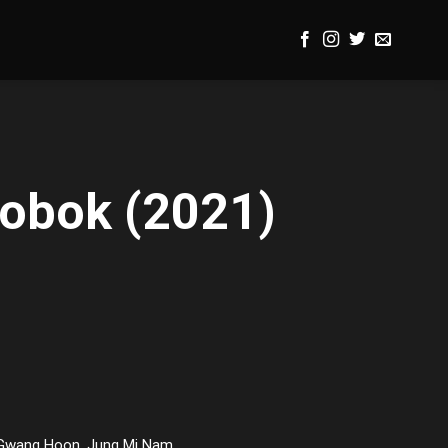
eobok (2021)
 Gwang Hoon, Jung Mi Nam