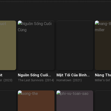
ột
Nguồn Sống Cuối
Mặt Tối Của Bình
Nàng Thơ
Cùng
Yên
er (2023)
The Last Survivors (2014)
Hometown (2021)
Miller's Gir