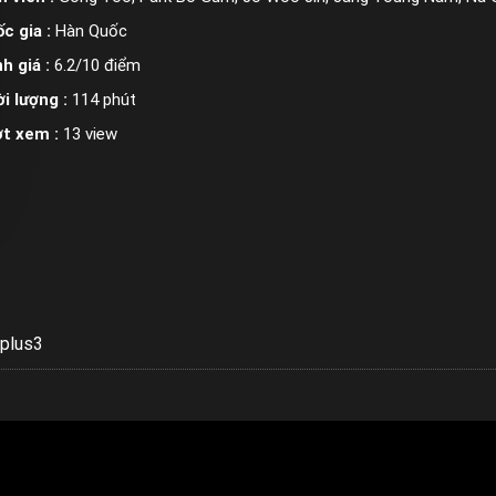
c gia :
Hàn Quốc
h giá :
6.2/10 điểm
i lượng :
114 phút
ợt xem :
13 view
plus3