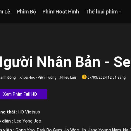
m Lẻ
Phim Bộ
Phim Hoạt Hình
Thể loại phim
Người Nhân Bản - S
ành Động
,
Khoa Học - Viễn Tưởng
,
Phiêu Lưu
07/03/2024 12:51 sáng
ng thái :
HD Vietsub
 diễn :
Lee Yong Joo
n viên :
Gong Yoo, Park Bo Gum, Jo Woo Jin, Jang Young Nam, Na