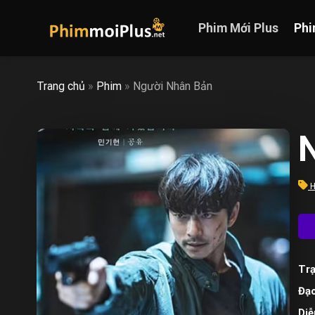
Skip
to
Phim Mới Plus
Phi
content
Trang chủ
»
Phim
»
Người Nhân Bản
H
Trạ
Đạo
Diễ