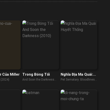
 Của Miller
Trong Bóng Tối
Nghĩa Địa Ma Quái:
Huyết Thống
l (2024)
And Soon the Darkness
Pet Sematary: Bloodlines
(2010)
(2023)