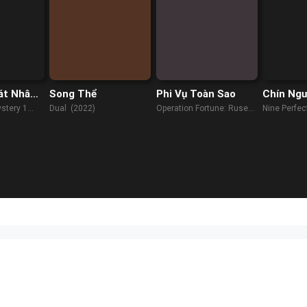
át Nhân
Song Thể
Phi Vụ Toàn Sao
Chín Ngư
stery 1
Dual (2022)
Operation Fortune: Ruse
Nine Perfec
de Guerre (2023)
(2021)